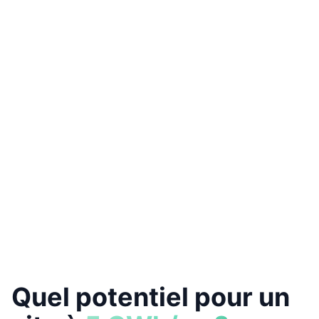
Nous pilotons vos équipements flexibles
Vous réduisez votre facture d'électricité
Nous valorisons votre flexibilité et nous vous
rémunérons
Quel potentiel pour un