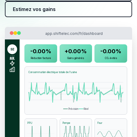
Estimez vos gains
app.shiftelec.com/fr/dashboard
SE
-
0.00
%
+
0.00
%
-
0.00
%
Réduction facture
Gains générés
CO₂ évités
Consommation électrique totale de l'usine
Prévision
Réel
PPU
Pompe
Four