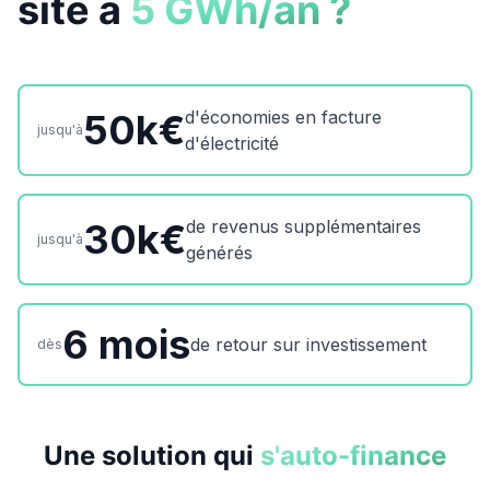
site à
5 GWh/an ?
50k€
d'économies en facture
jusqu'à
d'électricité
30k€
de revenus supplémentaires
jusqu'à
générés
6 mois
de retour sur investissement
dès
Une solution qui
s'auto-finance